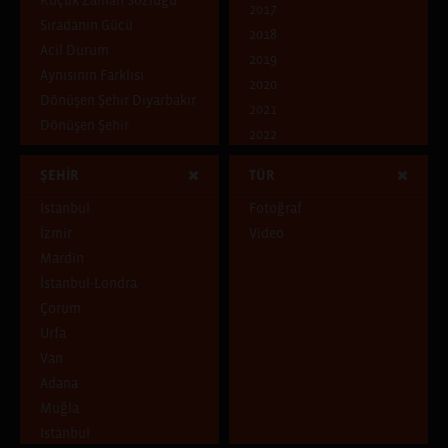
Küçük Zaman Sözlüğü
2017
Sıradanın Gücü
2018
Acil Durum
2019
Aynısının Farklısı
2020
Dönüşen Şehir Diyarbakır
2021
Dönüşen Şehir
2022
Ben Kimim?
2023
ŞEHİR
TÜR
Dünya Göçmeni
Mavi
İstanbul
Fotoğraf
Çocukluk Evi
İzmir
Video
Pencereden İçeri
Mardin
Pencereden Dışarı
İstanbul-Londra
Şehirde ve Şehirli
Çorum
Uçuşan Şeyler
Urfa
Van
Adana
Muğla
Istanbul