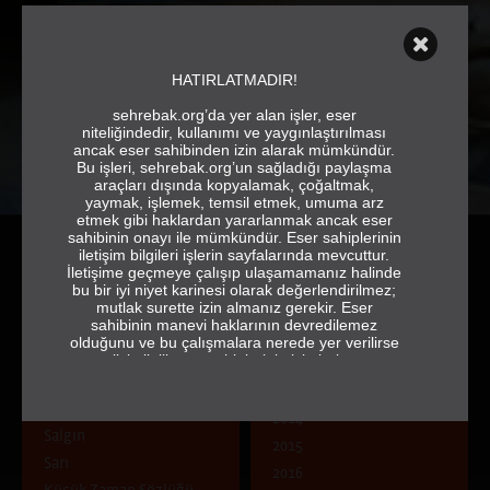
HATIRLATMADIR!
sehrebak.org’da yer alan işler, eser
niteliğindedir, kullanımı ve yaygınlaştırılması
ancak eser sahibinden izin alarak mümkündür.
Bu işleri, sehrebak.org’un sağladığı paylaşma
araçları dışında kopyalamak, çoğaltmak,
yaymak, işlemek, temsil etmek, umuma arz
etmek gibi haklardan yararlanmak ancak eser
sahibinin onayı ile mümkündür. Eser sahiplerinin
iletişim bilgileri işlerin sayfalarında mevcuttur.
İletişime geçmeye çalışıp ulaşamamanız halinde
bu bir iyi niyet karinesi olarak değerlendirilmez;
mutlak surette izin almanız gerekir. Eser
sahibinin manevi haklarının devredilemez
olduğunu ve bu çalışmalara nerede yer verilirse
ÇAĞRI
YIL
verilsin ilgili eser sahiplerinin isimlerine ve
jeneriğe tam ve eksiksiz olarak yer vermek
Doğa Kent İnsan: Zıtlık mı
2013
gerektiğini de hatırlatırız.
Uyum mu?
2014
sehrebak.org
Salgın
2015
Sarı
2016