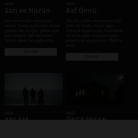
Diyarbakır, Şanlıurfa
2020
2020
Gündelik hayat
İskeçe, İstanbul,
Sarı ve Hüzün
Raf Ömrü
Hafıza
Diyarbakır
Hayal
Her ömrün bir sonbaharı
On dört yıldır neredeyse yüz
Diyarbakır, Casablanca,
vardır. Onda aşka dair anılar
yıllık bir evde, hiçbir şeyi
Lviv
İklim
gizlidir. Bir rüzgar gibidir aşk,
atmaya kıyamayan kadınlarla
Bitlis, Van
İktidar
kâh dağıtır; kâh birleştirir.
ve bunu pek umursamayan
Sonra diner bir yağmurla. ...
erkeklerle yaşıyorum. Öyle ki,
Denizli
İnanç
bitişi...
Fermo, Ankara, Diyarbakır
Kadın
DEVAMI
DEVAMI
Muş
Kamusal Alan
Brüksel
Kent
Bursa
Kentsel dönüşüm
Rize
Kır
Johannesburg, Kampala,
Kimlik
Buenos Aires, Karachi,
Kolektif Hafıza
Nairobi, Dar Essalam,
Harare, Kigali, Sao Paulo
Köy
.
Kültürel Çeşitlilik
2019
2018
ANLAM
ÖNCE İNSAN
Kültürel Miras
LGBTİ+
VARDI
"Her şey külleri karıştırmak
Mekân
kadar boş, henüz şafağı