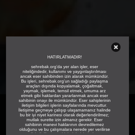
HATIRLATMADIR!
sehrebak.org’da yer alan işler, eser
niteliğindedir, kullanımı ve yaygınlaştırılması
ancak eser sahibinden izin alarak mümkündür.
Bu işleri, sehrebak.org’un sağladığı paylaşma
araçları dışında kopyalamak, çoğaltmak,
yaymak, işlemek, temsil etmek, umuma arz
etmek gibi haklardan yararlanmak ancak eser
sahibinin onayı ile mümkündür. Eser sahiplerinin
iletişim bilgileri işlerin sayfalarında mevcuttur.
İletişime geçmeye çalışıp ulaşamamanız halinde
bu bir iyi niyet karinesi olarak değerlendirilmez;
mutlak surette izin almanız gerekir. Eser
sahibinin manevi haklarının devredilemez
olduğunu ve bu çalışmalara nerede yer verilirse
ÇAĞRI
YIL
verilsin ilgili eser sahiplerinin isimlerine ve