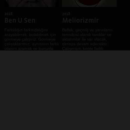
2018
2018
Ben U Sen
Meliorizmir
Farklılığın farkındalığını
Bellek, geçmiş ve yarınların
arayabilmek, bulabilmek için
temsilcisi olarak tanıklar ve
görmeye çalışırız. Görmeye
aktarımlar ile var olacak,
çalıştıklarımız, aynısının farklı
olmaya devam edecektir.
olanını aramak ve bununla
Çalışmam, kente farklı
fark...
zaman dilimler...
DEVAMI
DEVAMI
2019
2019
Bağlar
Diclekent