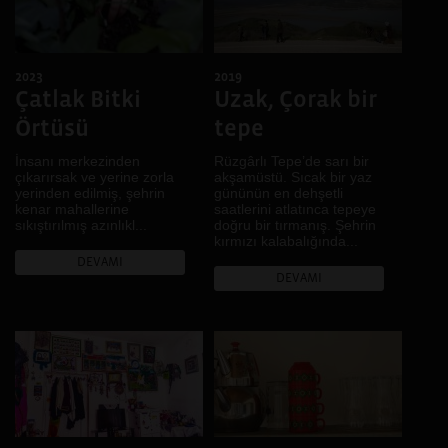
Harare, Kigali, Sao Paulo
Köy
.
Kültürel Çeşitlilik
Kültürel Miras
2023
2019
LGBTİ+
Çatlak Bitki
Uzak, Çorak bir
Mekân
Örtüsü
tepe
Mimari
Müzik
İnsanı merkezinden
Rüzgârlı Tepe’de sarı bir
çıkarırsak ve yerine zorla
akşamüstü. Sıcak bir yaz
Pazar
yerinden edilmiş, şehrin
gününün en dehşetli
Portre
kenar mahallerine
saatlerini atlatınca tepeye
sıkıştırılmış azınlıkl...
doğru bir tırmanış. Şehrin
Renk
kırmızı kalabalığında...
Ses
DEVAMI
DEVAMI
Sınıf
Sınır
Sokak
Tarih
Toplumsal Cinsiyet
Tüketim
Yeme İçme