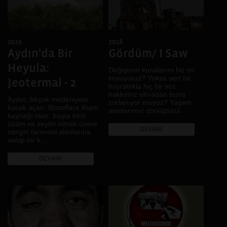
2019
2018
Aydın'da Bir
Gördüm/ I Saw
Heyula:
Değişimin kurallarını biz mi
koyuyoruz? Yoksa sert bir
Jeotermal - 2
hoyratlıkla hiç bir söz
hakkımız olmadan buna
Aydın; birçok medeniyete
zorlanıyor muyuz? Yaşam
kucak açan, filozoflara ilham
alanlarımız dönüştürül...
kaynağı olan, başta incir,
üzüm ve zeytin olmak üzere
DEVAMI
zengin tarımsal alanlarına
sahip bir k...
DEVAMI