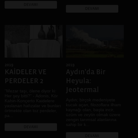
DEVAMI
DEVAMI
2019
2019
KAİDELER VE
Aydın'da Bir
PERDELER 2
Heyula:
Jeotermal
“Mezar taşı, ölene diyor ki:
Her şey bitti?” - Adonis, Kör
Aydın; birçok medeniyete
Kahin-Konçerto Kaidelere
kucak açan, filozoflara ilham
yaslanan hafızalar ve bunları
kaynağı olan, başta incir,
örtmekte olan toz perdeler,
üzüm ve zeytin olmak üzere
pa...
zengin tarımsal alanlarına
sahip bir k...
DEVAMI
DEVAMI