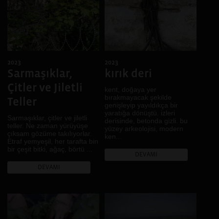
Ev
Izmir
Gece
Isparta
Gelenek
Diyarbakır, Kiev
Genç
Şanlıurfa
Göç
Diyarbakır, Şanlıurfa
2023
2023
Gündelik hayat
İskeçe, İstanbul,
Sarmaşıklar,
kırık deri
Hafıza
Diyarbakır
Çitler ve Jiletli
Hayal
kent, doğaya yer
Diyarbakır, Casablanca,
bırakmayacak şekilde
Lviv
İklim
Teller
genişleyip yayıldıkça bir
Bitlis, Van
İktidar
yaratığa dönüştü. izleri
Sarmaşıklar, çitler ve jiletli
derisinde, betonda gizli. bu
Denizli
İnanç
teller. Ne zaman yürüyüşe
yüzey arkeolojisi, modern
çıksam gözüme takılıyorlar.
Fermo, Ankara, Diyarbakır
Kadın
ken...
Etraf yemyeşil, her tarafta bin
Muş
Kamusal Alan
bir çeşit bitki, ağaç, börtü ...
DEVAMI
Brüksel
Kent
DEVAMI
Bursa
Kentsel dönüşüm
Rize
Kır
Johannesburg, Kampala,
Kimlik
Buenos Aires, Karachi,
Kolektif Hafıza
Nairobi, Dar Essalam,