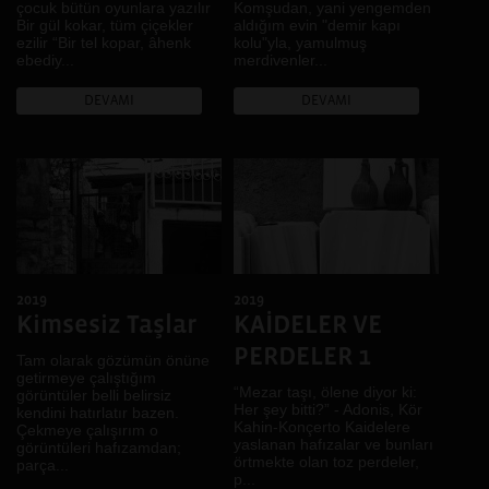
çocuk bütün oyunlara yazılır
Komşudan, yani yengemden
Bir gül kokar, tüm çiçekler
aldığım evin "demir kapı
ezilir “Bir tel kopar, âhenk
kolu"yla, yamulmuş
ebediy...
merdivenler...
DEVAMI
DEVAMI
2019
2019
Kimsesiz Taşlar
KAİDELER VE
PERDELER 1
Tam olarak gözümün önüne
getirmeye çalıştığım
“Mezar taşı, ölene diyor ki:
görüntüler belli belirsiz
Her şey bitti?” - Adonis, Kör
kendini hatırlatır bazen.
Kahin-Konçerto Kaidelere
Çekmeye çalışırım o
yaslanan hafızalar ve bunları
görüntüleri hafızamdan;
örtmekte olan toz perdeler,
parça...
p...