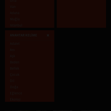
Urfa
Van
Adana
Muğla
Istanbul
Tunceli
ANAHTAR KELİME
Adıyaman
Adalet
Diyarbakır
Anı
İstanbul, Hatay
Aşk
Ankara
Beden
Aydın
Bellek
Samsun
Çocuk
İstanbul, İzmir, Paris
Dil
Antalya
Doğa
İstanbul, İzmir
Eğlence
Batman
Ekoloji
Ankara, Artvin, Erzurum,
Giresun, Kocaeli, Trabzon
Emek
Mersin, Diyarbakır, İzmir